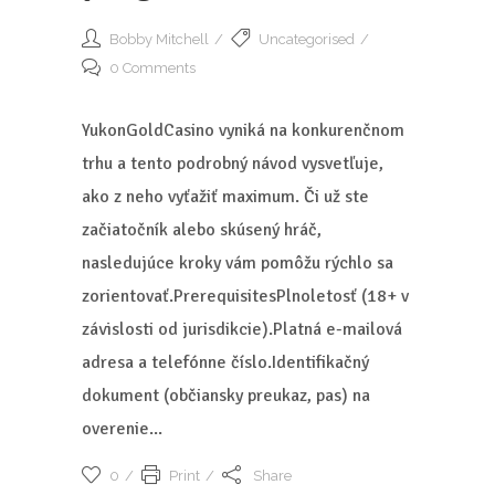
Bobby Mitchell
Uncategorised
0 Comments
YukonGoldCasino vyniká na konkurenčnom
trhu a tento podrobný návod vysvetľuje,
ako z neho vyťažiť maximum. Či už ste
začiatočník alebo skúsený hráč,
nasledujúce kroky vám pomôžu rýchlo sa
zorientovať.PrerequisitesPlnoletosť (18+ v
závislosti od jurisdikcie).Platná e-mailová
adresa a telefónne číslo.Identifikačný
dokument (občiansky preukaz, pas) na
overenie...
0
Print
Share