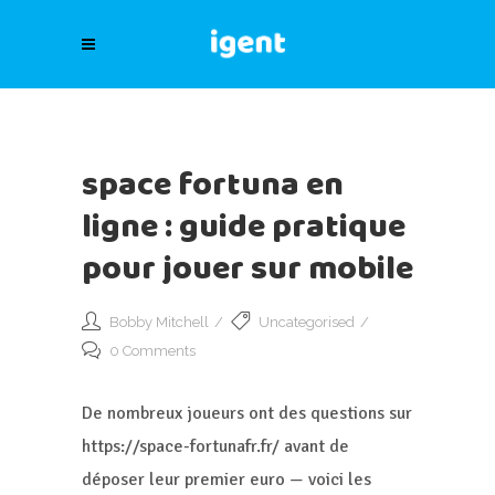
space fortuna en
ligne : guide pratique
pour jouer sur mobile
Bobby Mitchell
Uncategorised
0 Comments
De nombreux joueurs ont des questions sur
https://space-fortunafr.fr/ avant de
déposer leur premier euro — voici les