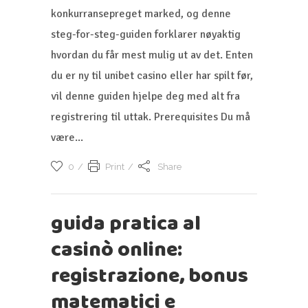
konkurransepreget marked, og denne
steg-for-steg-guiden forklarer nøyaktig
hvordan du får mest mulig ut av det. Enten
du er ny til unibet casino eller har spilt før,
vil denne guiden hjelpe deg med alt fra
registrering til uttak. Prerequisites Du må
være...
0
Print
Share
guida pratica al
casinò online:
registrazione, bonus
matematici e