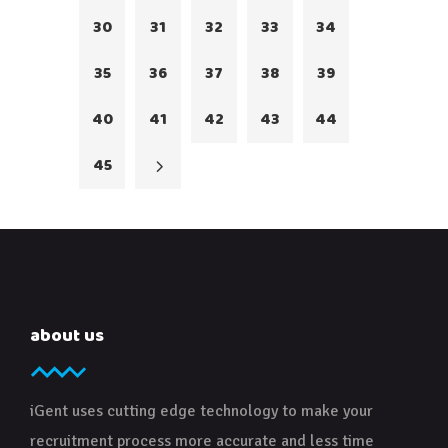
30
31
32
33
34
35
36
37
38
39
40
41
42
43
44
45
about us
iGent uses cutting edge technology to make your
recruitment process more accurate and less time