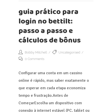
guia prático para
login no bettilt:
passo a passo e
cálculos de bônus
Bobby Mitchell
Uncategorised
0 Comments
Configurar uma conta em um cassino
online é rápido, mas saber exatamente o
que esperar em cada etapa economiza
tempo e frustração.Antes de
ComeçarEscolha um dispositivo com
conexão à internet estável (PC, tablet ou